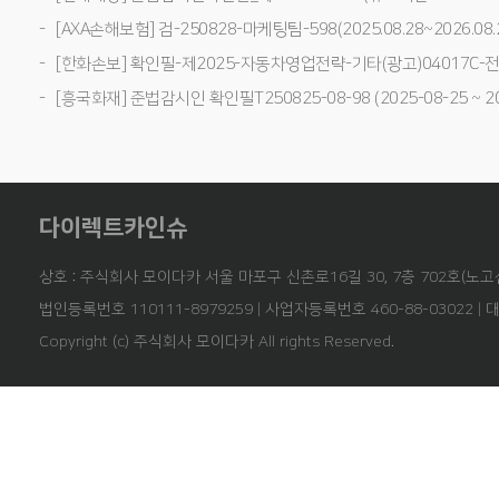
[AXA손해보험] 검-250828-마케팅팀-598(2025.08.28~2026.08.
[한화손보] 확인필-제2025-자동차영업전략-기타(광고)04017C-전사(25
[흥국화재] 준법감시인 확인필T250825-08-98 (2025-08-25 ~ 20
다이렉트카인슈
상호 : 주식회사 모이다카 서울 마포구 신촌로16길 30, 7층 702호(노고
법인등록번호 110111-8979259 | 사업자등록번호 460-88-03022 | 
Copyright (c) 주식회사 모이다카 All rights Reserved.