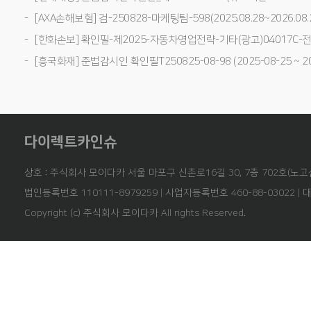
[AXA손해보험] 검-250828-마케팅팀-598(2025.08.28~2026.08.
[한화손보] 확인필-제2025-자동차영업전략-기타(광고)04017C-전사(25
[흥국화재] 준법감시인 확인필T250825-08-98 (2025-08-25 ~ 20
다이렉트카인슈
상호 : 주식회사 모이다카 서울 마포구 신촌로16길 30, 7층 702호(노고
법인등록번호 110111-8979259 | 사업자등록번호 460-88-03022 | 
Copyright (c) 주식회사 모이다카 All rights Reserved.