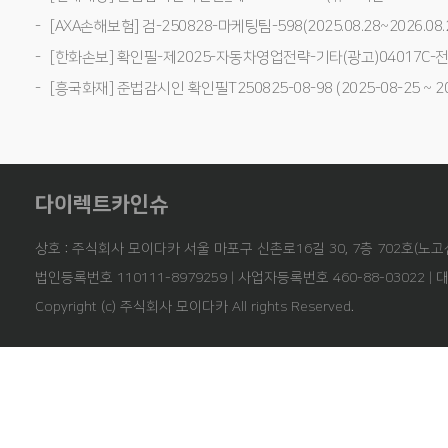
[AXA손해보험] 검-250828-마케팅팀-598(2025.08.28~2026.08.
[한화손보] 확인필-제2025-자동차영업전략-기타(광고)04017C-전사(25
[흥국화재] 준법감시인 확인필T250825-08-98 (2025-08-25 ~ 20
다이렉트카인슈
상호 : 주식회사 모이다카 서울 마포구 신촌로16길 30, 7층 702호(노고
법인등록번호 110111-8979259 | 사업자등록번호 460-88-03022 | 
Copyright (c) 주식회사 모이다카 All rights Reserved.