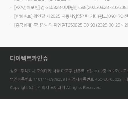
[AXA손해보험] 검-250828-마케팅팀-598(2025.08.28~2026.08.
[한화손보] 확인필-제2025-자동차영업전략-기타(광고)04017C-전사(25
[흥국화재] 준법감시인 확인필T250825-08-98 (2025-08-25 ~ 20
다이렉트카인슈
상호 : 주식회사 모이다카 서울 마포구 신촌로16길 30, 7층 702호(노고
법인등록번호 110111-8979259 | 사업자등록번호 460-88-03022 | 
Copyright (c) 주식회사 모이다카 All rights Reserved.